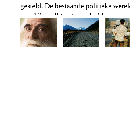
gesteld. De bestaande politieke werel
wereldbevolking is verdeeld over een
streven naar het verkrijgen of vergro
wereldautoriteit ontbreekt. De UNO is
vraagstukken van mondiale omvang t
blijvende vrede tot stand te brengen. 
de historie door het bestaan van ker
moeten worden opgeheven. Maar ho
De Stichting Mankind United nodigt 
hebben laten gaan een bijdrage te lev
een platform zijn voor allen die zic
De eerste inbreng in de discussie is 